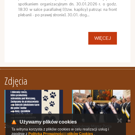
spotkaniem organizacyjnym dn. 30.01.2026 r. o godz.
18:30 w salce parafialnej [(tzw. kaplicy) patrząc na front
plebanii - po prawej stronie]. 30.01. dog…
WIĘCEJ
Zdjęcia
✕
Używamy plików cookies
Zbiórka na schronisko
Narodowy Marsz Życia
Ta witryna korzysta z plików cookies w celu realizacji usług i
zgodnie z
Polityką Prywatności i plików Cookies
.