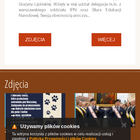
Grażyny Lipińskiej. Wzięły w niej udział delegacje m.in. z
warszawskiego oddziału IPN oraz Biura Edukacji
Narodowej. Swoją obecnością uroczys…
ZDJĘCIA
WIĘCEJ
Zdjęcia
✕
Używamy plików cookies
Zbiórka na schronisko
Narodowy Marsz Życia
Ta witryna korzysta z plików cookies w celu realizacji usług i
zgodnie z
Polityką Prywatności i plików Cookies
.