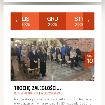
AŹ
LIS
GRU
STY
L
25
2025
2025
2026
2
GRU
10
TROCHĘ ZALEGŁOŚCI...
ODPUST PARAFIALNY ORAZ BIERZMOWANIE
Nazbierało się trochę zaległości, jeśli chodzi o informacje
o wydarzeniach w naszej parafii... 23 listopada 2025 r.,