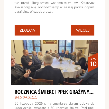
tuż przed liturgicznym wspomnieniem św. Katarzyny
Aleksandryjskiej obchodziliśmy w naszej parafii odpust
parafialny. W czasie urocz…
ZDJĘCIA
WIĘCEJ
GRU
10
ROCZNICA ŚMIERCI PPŁK GRAŻYNY LIPIŃSKIEJ
26 LISTOPADA 2025
26 listopada 2025 r. na cmentarzu starym odbyły się
uroczystości związane z 30. rocznicą śmierci Pani ppłk