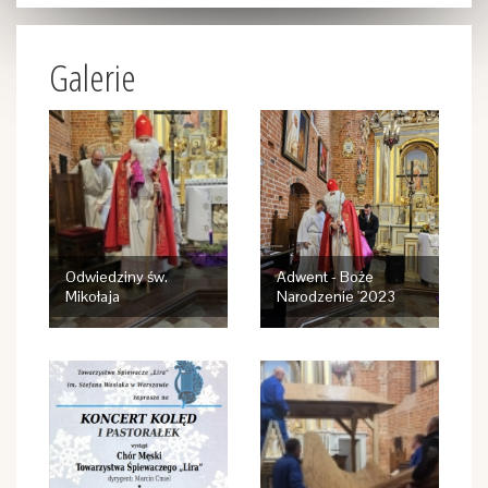
Galerie
Odwiedziny św.
Adwent - Boże
Mikołaja
Narodzenie '2023