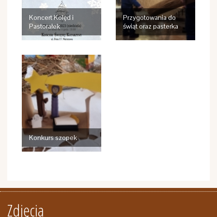
Koncert Kolęd i
Przygotowania do
Pastorałek
świąt oraz pasterka
Konkurs szopek
Zdjęcia