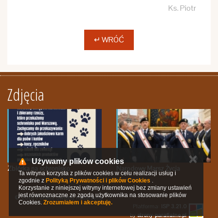
Ks. Piotr
↵ WRÓĆ
Zdjęcia
✕
Używamy plików cookies
Zbiórka na schronisko
Narodowy Marsz Życia
Ta witryna korzysta z plików cookies w celu realizacji usług i
zgodnie z
Polityką Prywatności i plików Cookies
.
Korzystanie z niniejszej witryny internetowej bez zmiany ustawień
jest równoznaczne ze zgodą użytkownika na stosowanie plików
© 2016 Parafia Świętej Katarzyny
Cookies.
Zrozumiałem i akceptuję.
Platforma:
ISP 3.21.0
by
strony-parafialne.pl